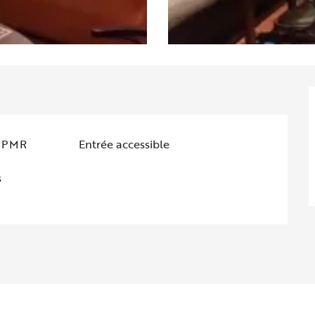
e PMR
Entrée accessible
s