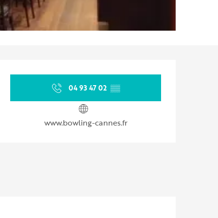
Ouverture et coordonnées
04 93 47 02
▒▒
www.bowling-cannes.fr