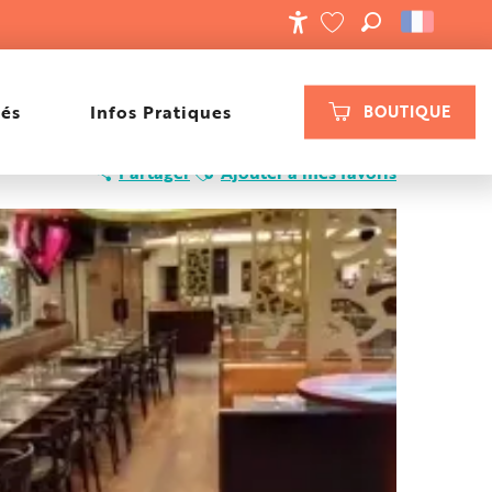
RECHERCHE
ACCESSIBILIT
VOIR LES FAVORIS
tés
Infos Pratiques
BOUTIQUE
Ajouter aux favoris
Partager
Ajouter à mes favoris