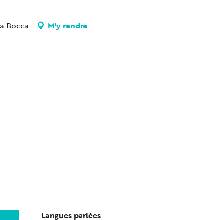
La Bocca
M'y rendre
Langues parlées
Langues parlées