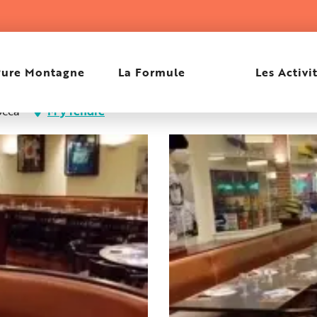
Pure Montagne
La Formule
Les Activi
occa
M'y rendre