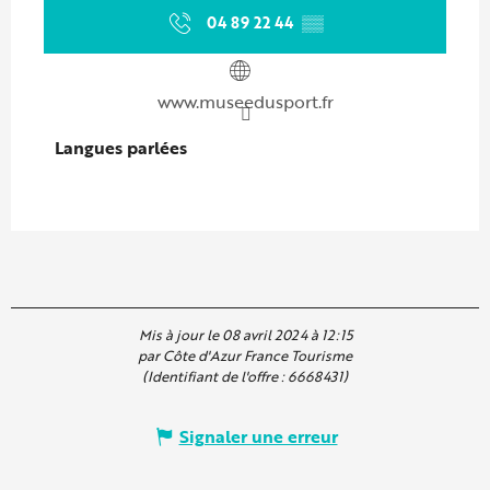
04 89 22 44
▒▒
www.museedusport.fr
Langues parlées
Langues parlées
Mis à jour le 08 avril 2024 à 12:15
par Côte d'Azur France Tourisme
(Identifiant de l'offre :
6668431
)
Signaler une erreur