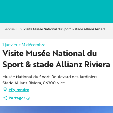
Aller
au
contenu
principal
Accueil
Visite Musée National du Sport & stade Allianz Riviera
1 janvier > 31 décembre
Visite Musée National du
Sport & stade Allianz Riviera
Musée National du Sport, Boulevard des Jardiniers -
Stade Allianz Riviera, 06200 Nice
M'y rendre
Ajouter aux favoris
Partager