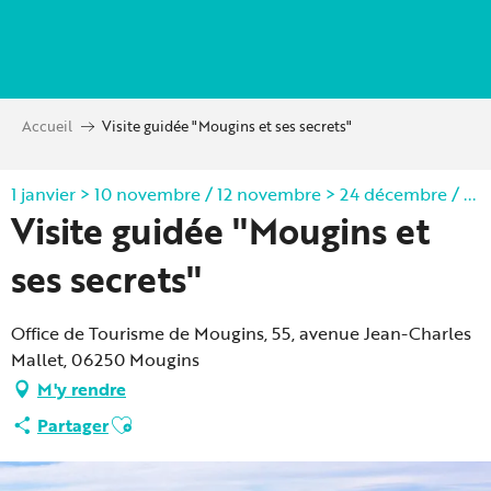
Aller
au
contenu
principal
Accueil
Visite guidée "Mougins et ses secrets"
1 janvier > 10 novembre / 12 novembre > 24 décembre / ...
Visite guidée "Mougins et
ses secrets"
Office de Tourisme de Mougins, 55, avenue Jean-Charles
Mallet, 06250 Mougins
M'y rendre
Ajouter aux favoris
Partager