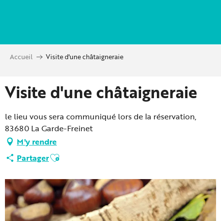
Aller
au
contenu
principal
Accueil
Visite d'une châtaigneraie
Visite d'une châtaigneraie
le lieu vous sera communiqué lors de la réservation,
83680 La Garde-Freinet
M'y rendre
Ajouter aux favoris
Partager