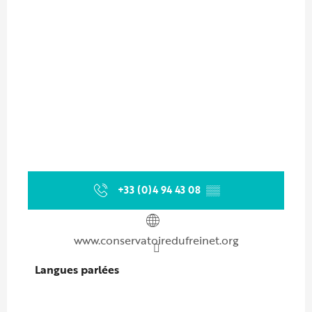
+33 (0)4 94 43 08
▒▒
www.conservatoiredufreinet.org
Langues parlées
Langues parlées