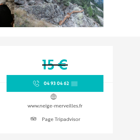
Ouverture et coordonnées
15 €
04 93 04 62
▒▒
www.neige-merveilles.fr
Page Tripadvisor