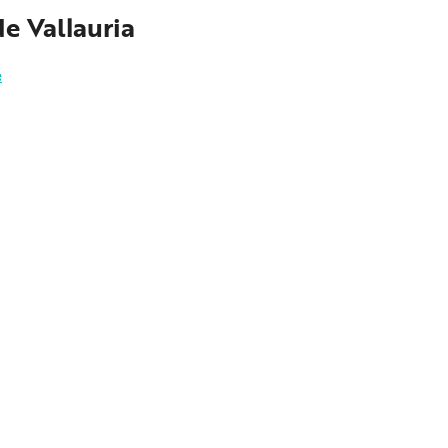
de Vallauria
e