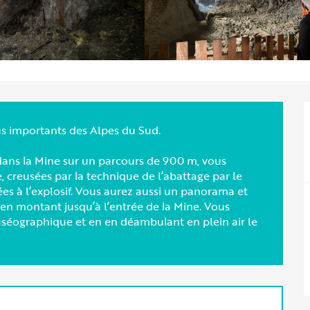
lus importants des Alpes du Sud.
h dans la Mine sur un parcours de 900 m, vous
 creusées par la technique de l’abattage par le
es à l’explosif. Vous aurez aussi un panorama et
 en montant jusqu’à l’entrée de la Mine. Vous
uséographique et en en déambulant en plein air le