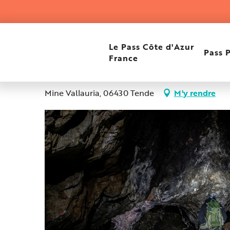
Aller
Accueil
Visite de la Mine d'argent de Vallauria
au
contenu
principal
Le Pass Côte d'Azur
13 mai > 4 octobre
Pass 
France
Visite de la Mine d'arge
Mine Vallauria, 06430 Tende
M'y rendre