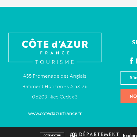
S
455 Promenade des Anglais
S'i
Bâtiment Horizon - CS 53126
NO
06203 Nice Cedex 3
www.cotedazurfrance.fr