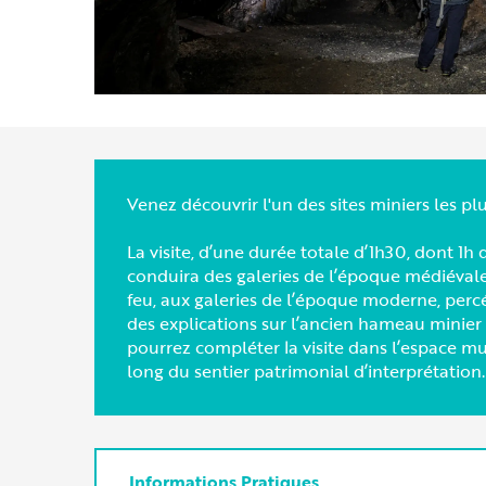
Venez découvrir l'un des sites miniers les p
La visite, d’une durée totale d’1h30, dont 1
conduira des galeries de l’époque médiévale,
feu, aux galeries de l’époque moderne, percé
des explications sur l’ancien hameau minier
pourrez compléter la visite dans l’espace m
long du sentier patrimonial d’interprétation.