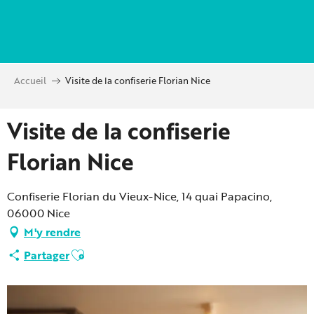
Aller
au
contenu
principal
Accueil
Visite de la confiserie Florian Nice
Visite de la confiserie
Florian Nice
Confiserie Florian du Vieux-Nice, 14 quai Papacino,
06000 Nice
M'y rendre
Ajouter aux favoris
Partager