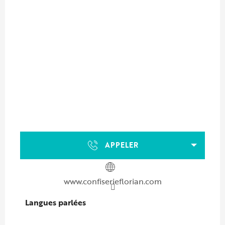
APPELER
www.confiserieflorian.com
Langues parlées
Langues parlées