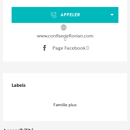
Ouverture et coordonnées
APPELER
www.confiserieflorian.com
Page Facebook
Offres de prestations
Labels
Labels
Famille plus