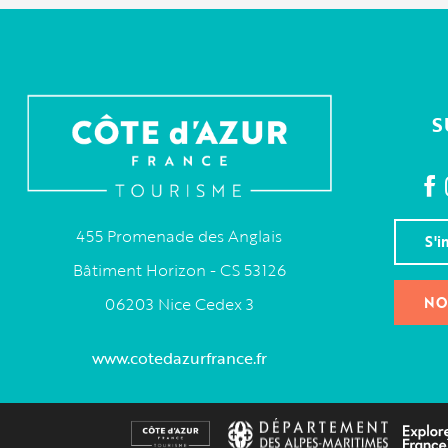
S
455 Promenade des Anglais
S'i
Bâtiment Horizon - CS 53126
NO
06203 Nice Cedex 3
www.cotedazurfrance.fr