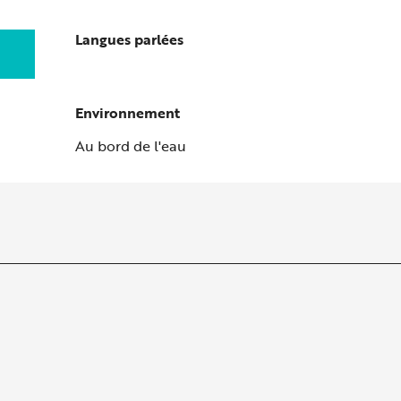
Langues parlées
Langues parlées
Environnement
Environnement
Au bord de l'eau