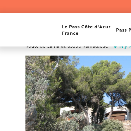
Aller
Accueil
Village du Merlier
au
contenu
principal
Village du Merlier
Le Pass Côte d'Azur
Pass 
France
Route de Camarat, 83350 Ramatuelle
M'y 