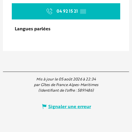
04 92 15 21
▒▒
Langues parlées
Langues parlées
Mis à jour le 05 août 2026 à 22:34
par Gîtes de France Alpes-Maritimes
(Identifiant de l'offre :
5891486
)
Signaler une erreur