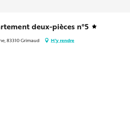
artement deux-pièces n°5
ine, 83310 Grimaud
M'y rendre