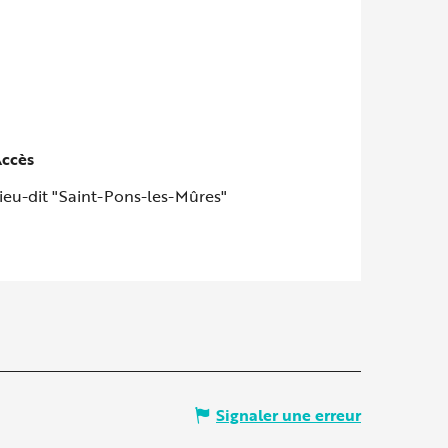
ccès
ccès
ieu-dit "Saint-Pons-les-Mûres"
Signaler une erreur