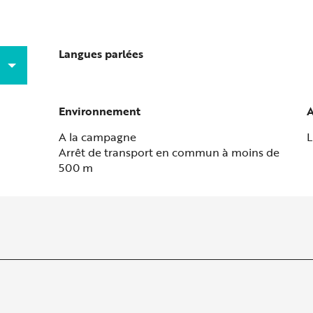
Langues parlées
Langues parlées
Environnement
Environnement
A
A
A la campagne
L
Arrêt de transport en commun à moins de
500 m