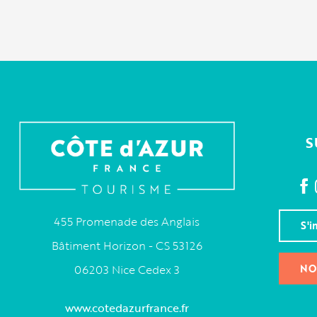
S
455 Promenade des Anglais
S'i
Bâtiment Horizon - CS 53126
NO
06203 Nice Cedex 3
www.cotedazurfrance.fr