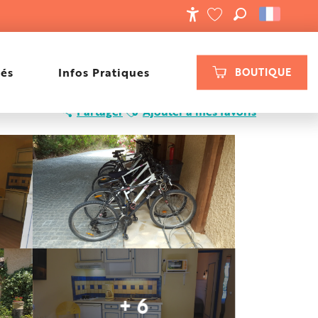
RECHERCHE
ACCESSIBILIT
VOIR LES FAVORIS
tés
Infos Pratiques
BOUTIQUE
Ajouter aux favoris
Partager
Ajouter à mes favoris
+ 6