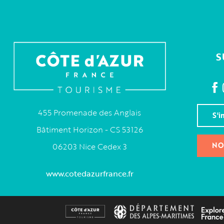
S
455 Promenade des Anglais
S'i
Bâtiment Horizon - CS 53126
NO
06203 Nice Cedex 3
www.cotedazurfrance.fr