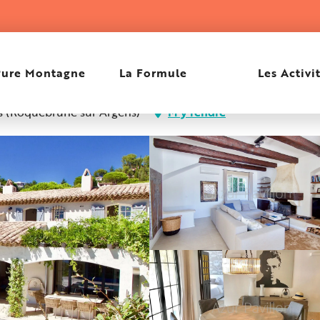
Pure Montagne
La Formule
Les Activi
es (Roquebrune sur Argens)
M'y rendre