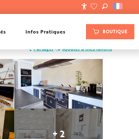
RECHERCHE
ACCESSIBILIT
VOIR LES FAVORIS
tés
Infos Pratiques
BOUTIQUE
Ajouter aux favoris
Partager
Ajouter à mes favoris
+ 2