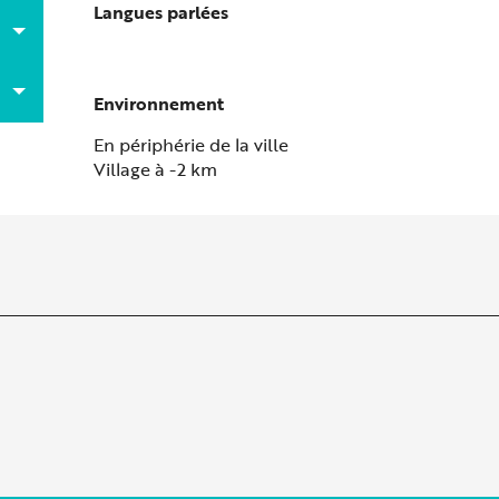
Langues parlées
Langues parlées
Environnement
Environnement
En périphérie de la ville
Village à -2 km