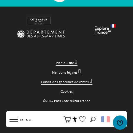
Plan du site
Mentions légales
Conditions générales de ventes
Cookies
©2024 Pass Côte d'Azur France
MENU
Recherche
Accessibilité
Voir les favoris