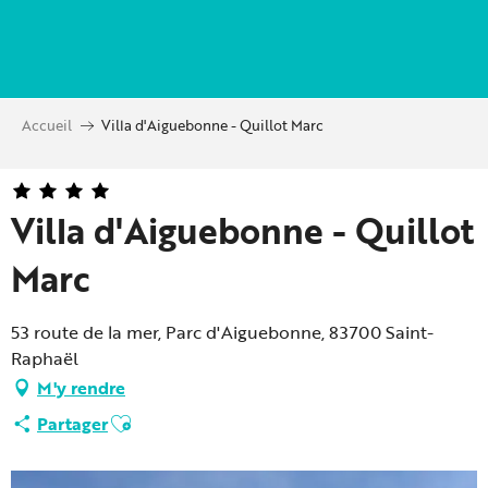
Aller
au
contenu
principal
Accueil
Villa d'Aiguebonne - Quillot Marc
Villa d'Aiguebonne - Quillot
Marc
53 route de la mer, Parc d'Aiguebonne, 83700 Saint-
Raphaël
M'y rendre
Ajouter aux favoris
Partager