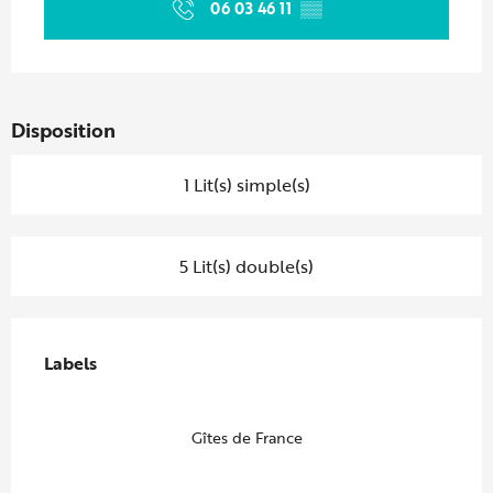
06 03 46 11
▒▒
Disposition
1 Lit(s) simple(s)
5 Lit(s) double(s)
Offres de prestations
Labels
Labels
Gîtes de France