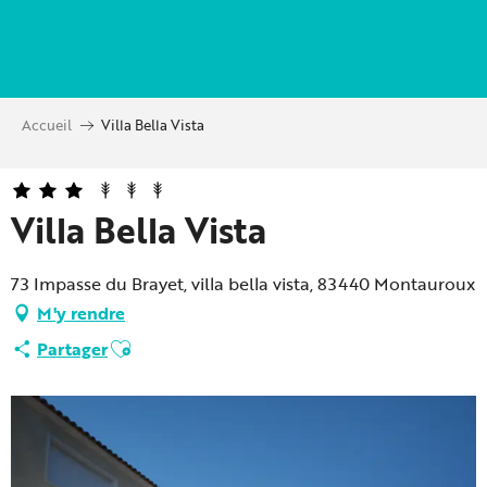
Aller
au
contenu
principal
Accueil
Villa Bella Vista
Villa Bella Vista
73 Impasse du Brayet, villa bella vista, 83440 Montauroux
M'y rendre
Ajouter aux favoris
Partager