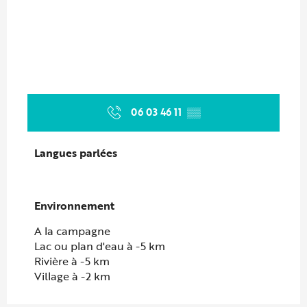
06 03 46 11
▒▒
Langues parlées
Langues parlées
Environnement
Environnement
A la campagne
Lac ou plan d'eau à -5 km
Rivière à -5 km
Village à -2 km