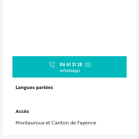
06 61 21 28
▒▒
whatsapp
Langues parlées
Langues parlées
Accès
Accès
Montauroux et Canton de Fayence