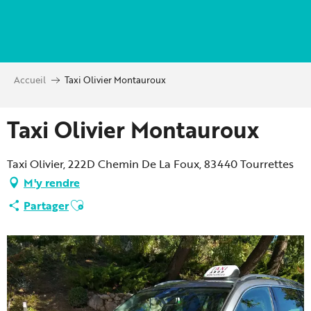
Aller
au
contenu
principal
Accueil
Taxi Olivier Montauroux
Taxi Olivier Montauroux
Taxi Olivier, 222D Chemin De La Foux, 83440 Tourrettes
M'y rendre
Ajouter aux favoris
Partager