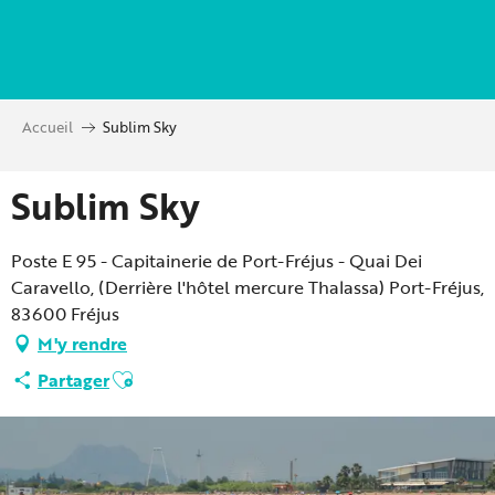
Aller
au
contenu
principal
Accueil
Sublim Sky
Sublim Sky
Poste E 95 - Capitainerie de Port-Fréjus - Quai Dei
Caravello, (Derrière l'hôtel mercure Thalassa) Port-Fréjus,
83600 Fréjus
M'y rendre
Ajouter aux favoris
Partager