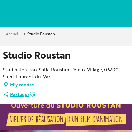
Aller
au
contenu
principal
Accueil
Studio Roustan
Studio Roustan
Studio Roustan, Salle Roustan - Vieux Village, 06700
Saint-Laurent-du-Var
M'y rendre
Ajouter aux favoris
Partager