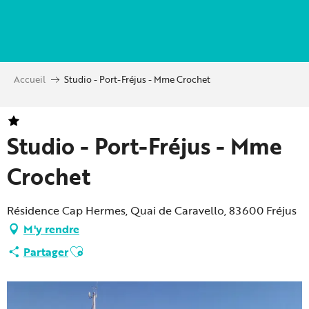
Aller
au
contenu
principal
Accueil
Studio - Port-Fréjus - Mme Crochet
Studio - Port-Fréjus - Mme
Crochet
Résidence Cap Hermes, Quai de Caravello, 83600 Fréjus
M'y rendre
Ajouter aux favoris
Partager