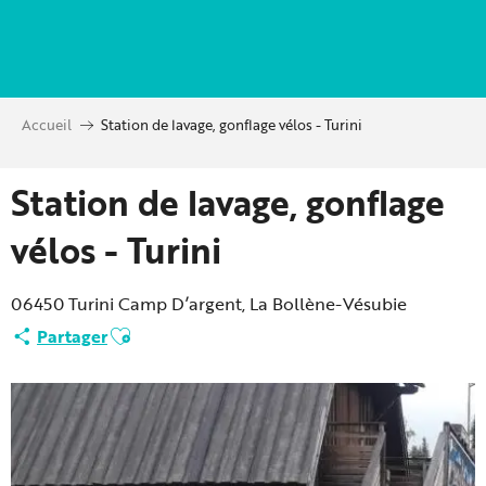
Aller
au
contenu
principal
Accueil
Station de lavage, gonflage vélos - Turini
Station de lavage, gonflage
vélos - Turini
06450 Turini Camp D’argent, La Bollène-Vésubie
Ajouter aux favoris
Partager