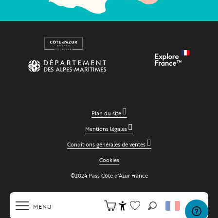
Plan du site
Mentions légales
Conditions générales de ventes
Cookies
©2024 Pass Côte d'Azur France
MENU
Recherche
Accessibilité