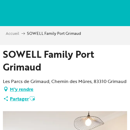
Aller
au
contenu
principal
Accueil
SOWELL Family Port Grimaud
SOWELL Family Port
Grimaud
Les Parcs de Grimaud, Chemin des Mûres, 83310 Grimaud
M'y rendre
Ajouter aux favoris
Partager