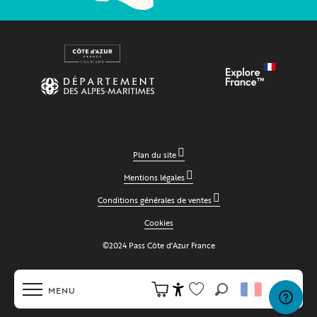
Plan du site
Mentions légales
Conditions générales de ventes
Cookies
©2024 Pass Côte d'Azur France
MENU
Recherche
Accessibilité
Voir les favoris