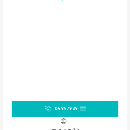
04 94 79 39
▒▒
www.sowell.fr