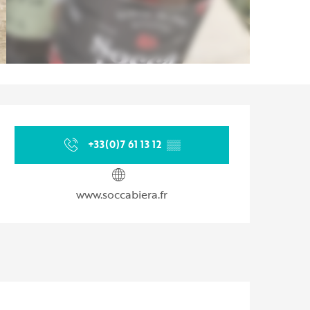
Ouverture et coordonnées
+33(0)7 61 13 12
▒▒
www.soccabiera.fr