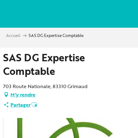
Aller
au
contenu
principal
Accueil
SAS DG Expertise Comptable
SAS DG Expertise
Comptable
703 Route Nationale, 83310 Grimaud
M'y rendre
Ajouter aux favoris
Partager