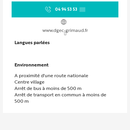
04 94 53 53
▒▒
www.dgec-grimaud.fr
Langues parlées
Langues parlées
Environnement
Environnement
A proximité d'une route nationale
Centre village
Arrêt de bus à moins de 500 m
Arrêt de transport en commun à moins de
500 m