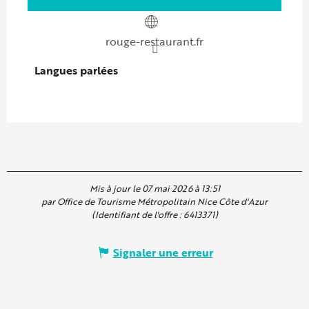
rouge-restaurant.fr
Langues parlées
Langues parlées
Mis à jour le 07 mai 2026 à 13:51
par Office de Tourisme Métropolitain Nice Côte d'Azur
(Identifiant de l'offre :
6413371
)
Signaler une erreur