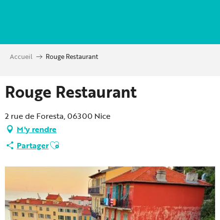
Aller
au
contenu
principal
Accueil
Rouge Restaurant
Rouge Restaurant
2 rue de Foresta, 06300 Nice
M'y rendre
Ajouter aux favoris
Partager