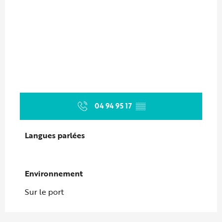
04 94 95 17
▒▒
Langues parlées
Langues parlées
Environnement
Environnement
Sur le port