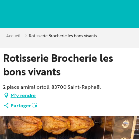
Aller
au
contenu
principal
Accueil
Rotisserie Brocherie les bons vivants
Rotisserie Brocherie les
bons vivants
2 place amiral ortoli, 83700 Saint-Raphaël
M'y rendre
Ajouter aux favoris
Partager