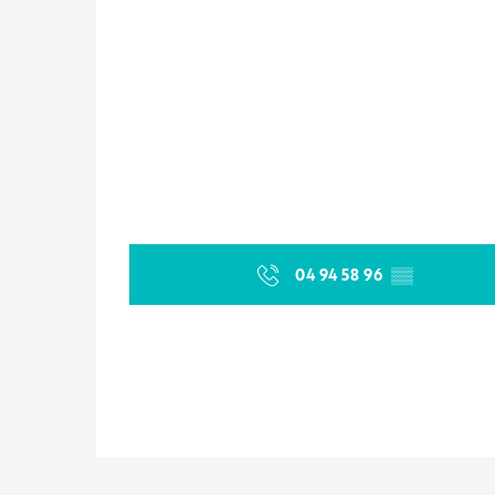
04 94 58 96
▒▒