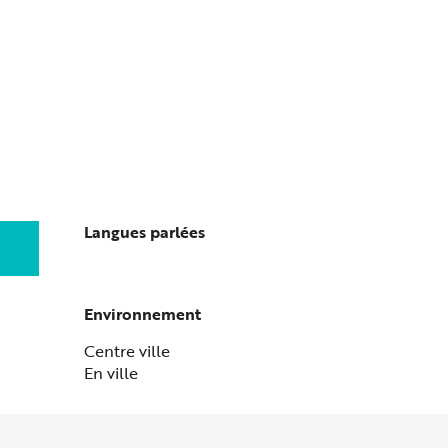
Langues parlées
Langues parlées
Environnement
Environnement
Centre ville
En ville