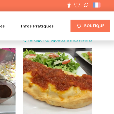
RECHERCHE
ACCESSIBILIT
VOIR LES FAVORIS
tés
Infos Pratiques
BOUTIQUE
Ajouter aux favoris
Partager
Ajouter à mes favoris