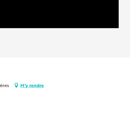
ères
M'y rendre