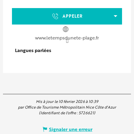
APPELER
www.letempsdunete-plage.fr
Langues parlées
Langues parlées
Mis à jour le 10 février 2026 à 10:39
par Office de Tourisme Métropolitain Nice Côte d'Azur
(Identifiant de l'offre :
5726621
)
Signaler une erreur