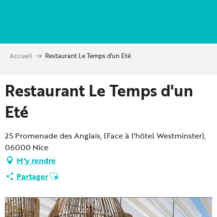
Aller
au
contenu
principal
Accueil
Restaurant Le Temps d'un Eté
Restaurant Le Temps d'un
Eté
25 Promenade des Anglais, (Face à l'hôtel Westminster),
06000 Nice
M'y rendre
Ajouter aux favoris
Partager