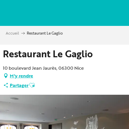
Aller
au
contenu
principal
Accueil
Restaurant Le Gaglio
Restaurant Le Gaglio
10 boulevard Jean Jaurès, 06300 Nice
M'y rendre
Ajouter aux favoris
Partager