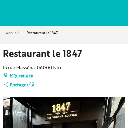
Aller
au
contenu
principal
Accueil
Restaurant le 1847
Restaurant le 1847
15 rue Masséna, 06000 Nice
M'y rendre
Ajouter aux favoris
Partager