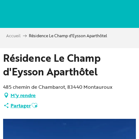
Aller
au
contenu
principal
Accueil
Résidence Le Champ d'Eysson Aparthôtel
Résidence Le Champ
d'Eysson Aparthôtel
485 chemin de Chambarot, 83440 Montauroux
M'y rendre
Ajouter aux favoris
Partager