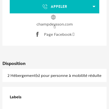
APPELER
champdeysson.com
Page Facebook
Disposition
2 Hébergement(s) pour personne à mobilité réduite
Offres de prestations
Labels
Labels