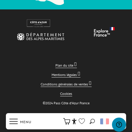
Plan du site
Mentions légales
Conditions générales de ventes
Cookies
©2024 Pass Côte d'Azur France
MENU
Recherche
Accessibilité
Voir les favoris