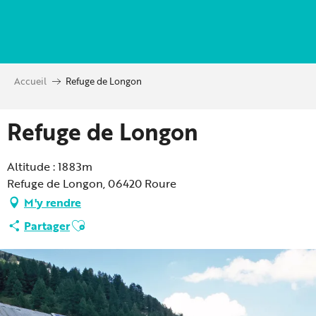
Aller
au
contenu
principal
Accueil
Refuge de Longon
Refuge de Longon
Altitude : 1883m
Refuge de Longon, 06420 Roure
M'y rendre
Ajouter aux favoris
Partager