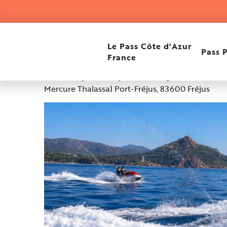
Aller
Accueil
Randonnée en Jet-ski 2h00 by Sublim Sky
au
contenu
principal
Randonnée en Jet-ski 
Le Pass Côte d'Azur
Pass 
France
Sublim Sky, Port Fréjus Ouest - Quai Dei Caravell
Mercure Thalassa) Port-Fréjus, 83600 Fréjus