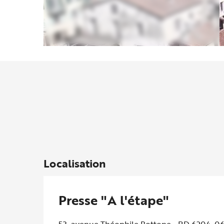
Localisation
Presse "A l'étape"
53, avenue Théophile Bottone - RD 6204, 0