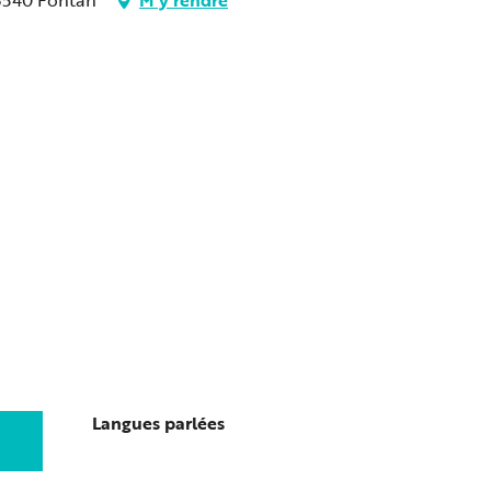
Langues parlées
Langues parlées