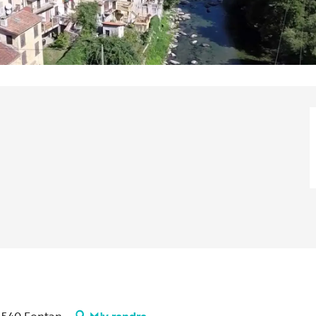
6540 Fontan
M'y rendre