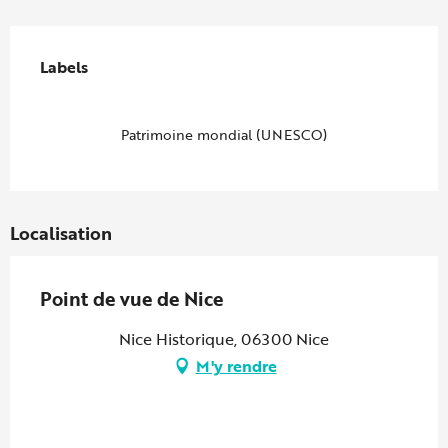
Offres de prestations
Labels
Labels
Patrimoine mondial (UNESCO)
Localisation
Point de vue de Nice
Nice Historique, 06300 Nice
M'y rendre