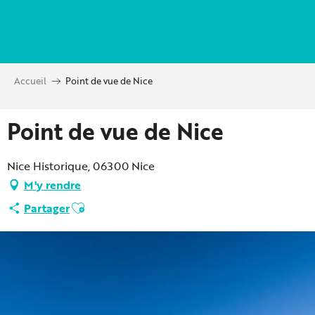
Aller
au
contenu
principal
Accueil
Point de vue de Nice
Point de vue de Nice
Nice Historique, 06300 Nice
M'y rendre
Ajouter aux favoris
Partager