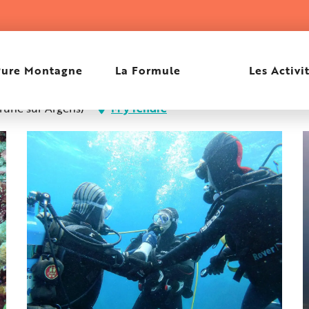
Pure Montagne
La Formule
Les Activi
rune sur Argens)
M'y rendre