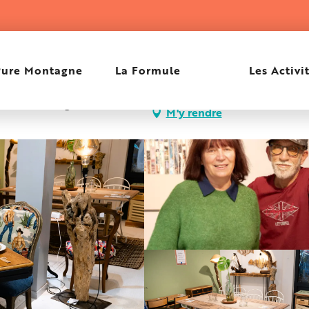
Pure Montagne
La Formule
Les Activi
les, 83480 Puget-sur-
M'y rendre