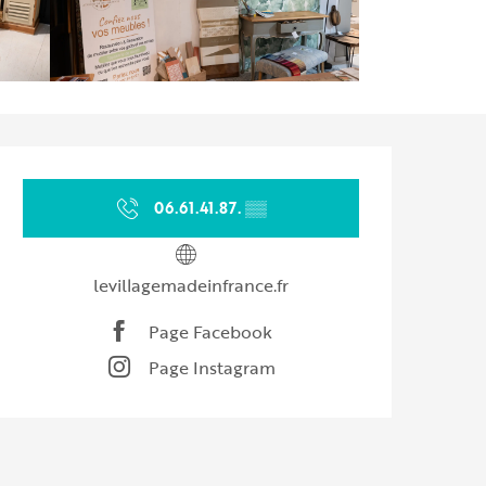
Ouverture et coordonnées
06.61.41.87.
▒▒
levillagemadeinfrance.fr
Page Facebook
Page Instagram