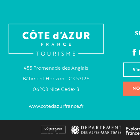
S
455 Promenade des Anglais
S'i
Bâtiment Horizon - CS 53126
NO
06203 Nice Cedex 3
www.cotedazurfrance.fr