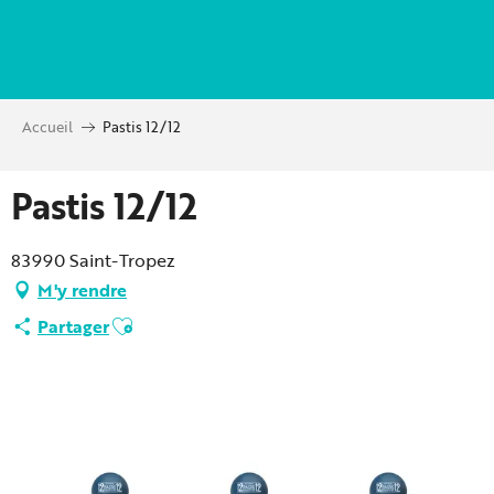
Aller
au
contenu
principal
Accueil
Pastis 12/12
Pastis 12/12
83990 Saint-Tropez
M'y rendre
Ajouter aux favoris
Partager