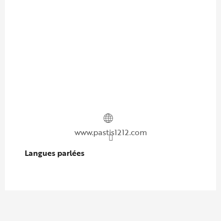
www.pastis1212.com
Langues parlées
Langues parlées