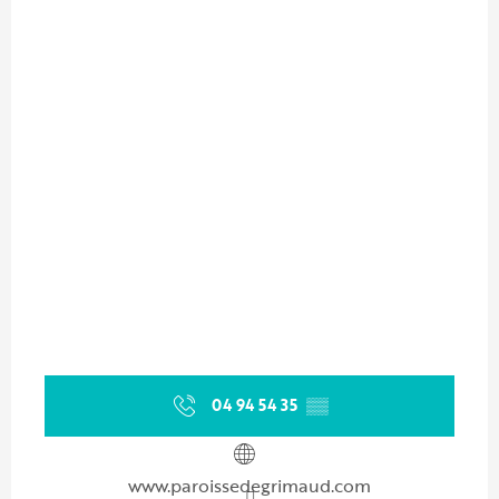
04 94 54 35
▒▒
www.paroissedegrimaud.com