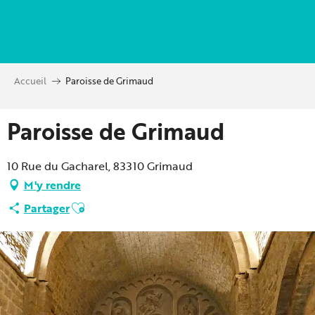
Aller
au
contenu
principal
Accueil
Paroisse de Grimaud
Paroisse de Grimaud
10 Rue du Gacharel, 83310 Grimaud
M'y rendre
Ajouter aux favoris
Partager