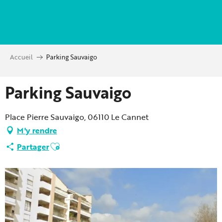
Aller
au
contenu
principal
Accueil
Parking Sauvaigo
Parking Sauvaigo
Place Pierre Sauvaigo, 06110 Le Cannet
M'y rendre
Ajouter aux favoris
Partager