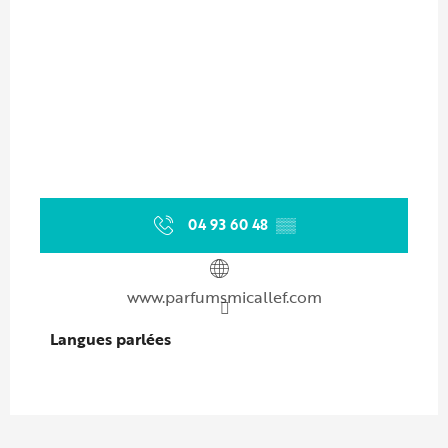
04 93 60 48
▒▒
www.parfumsmicallef.com
Langues parlées
Langues parlées