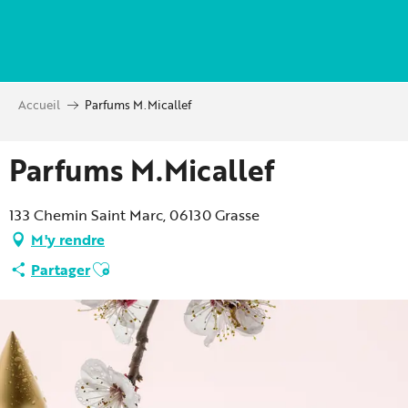
Aller
au
contenu
principal
Accueil
Parfums M.Micallef
Parfums M.Micallef
133 Chemin Saint Marc, 06130 Grasse
M'y rendre
Ajouter aux favoris
Partager