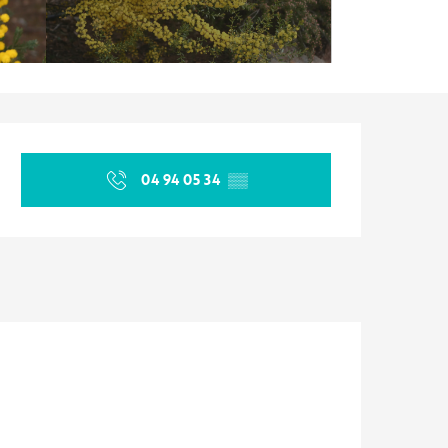
Ouverture et coordonnées
04 94 05 34
▒▒