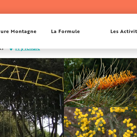
Pure Montagne
La Formule
Les Activi
as
M'y rendre