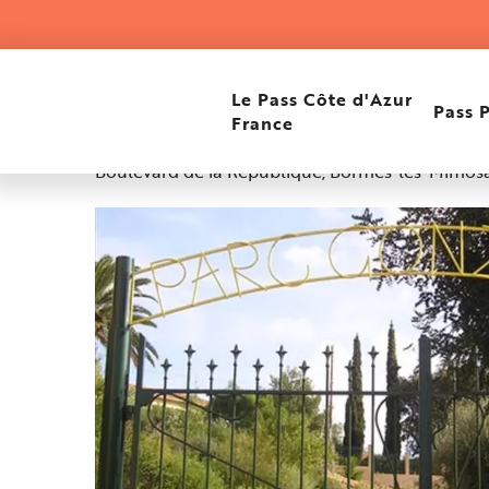
Aller
Accueil
Parc Gonzalez
au
contenu
principal
Parc Gonzalez
Le Pass Côte d'Azur
Pass 
France
Boulevard de la République, Bormes-les-Mimos