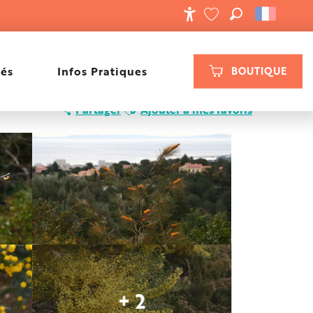
RECHERCHE
ACCESSIBILIT
VOIR LES FAVORIS
tés
Infos Pratiques
BOUTIQUE
Ajouter aux favoris
Partager
Ajouter à mes favoris
+ 2