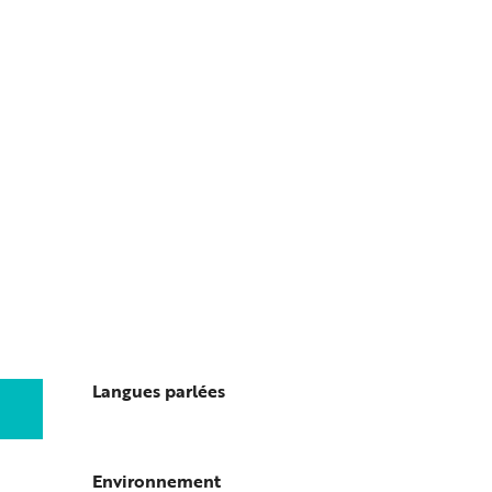
Langues parlées
Langues parlées
Environnement
Environnement