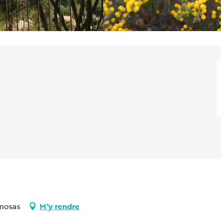
imosas
M'y rendre