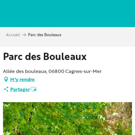
Aller
au
contenu
principal
Accueil
Parc des Bouleaux
Parc des Bouleaux
Allée des bouleaux, 06800 Cagnes-sur-Mer
M'y rendre
Ajouter aux favoris
Partager