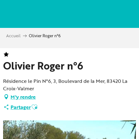
Aller
au
contenu
principal
Accueil
Olivier Roger n°6
Olivier Roger n°6
Résidence le Pin N°6, 3, Boulevard de la Mer, 83420 La
Croix-Valmer
M'y rendre
Ajouter aux favoris
Partager