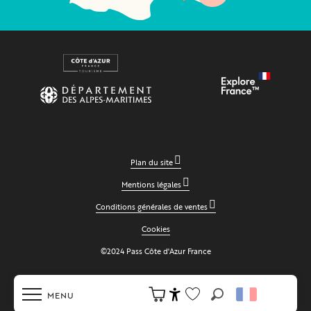
Plan du site
Mentions légales
Conditions générales de ventes
Cookies
©2024 Pass Côte d'Azur France
MENU
Recherche
Accessibilité