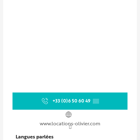
+33 (0)6 50 60 49
▒▒
www.locations-olivier.com
Langues parlées
Langues parlées