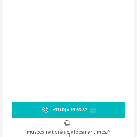
+33(0)4 93 53 87
▒▒
musees-nationaux-alpesmaritimes.fr