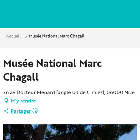
Aller
au
contenu
principal
Accueil
Musée National Marc Chagall
Partenaire Marque CAF
Musée National Marc
Chagall
36 av Docteur Ménard (angle bd de Cimiez), 06000 Nice
M'y rendre
Ajouter aux favoris
Partager