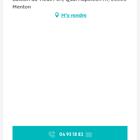
Menton
M'y rendre
04 93 18 82
▒▒