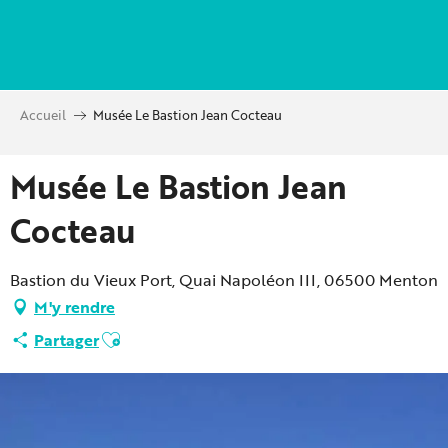
Aller
au
contenu
principal
Accueil
Musée Le Bastion Jean Cocteau
Musée Le Bastion Jean
Cocteau
Bastion du Vieux Port, Quai Napoléon III, 06500 Menton
M'y rendre
Ajouter aux favoris
Partager