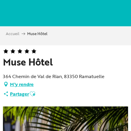
Aller
au
contenu
principal
Accueil
Muse Hôtel
Muse Hôtel
364 Chemin de Val de Rian, 83350 Ramatuelle
M'y rendre
Ajouter aux favoris
Partager