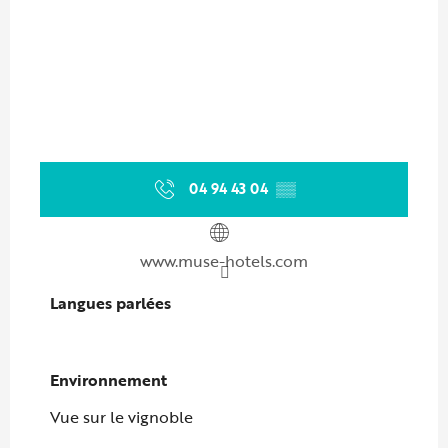
04 94 43 04
▒▒
www.muse-hotels.com
Langues parlées
Langues parlées
Environnement
Environnement
Vue sur le vignoble