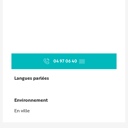
04 97 06 40
▒▒
Langues parlées
Langues parlées
Environnement
Environnement
En ville