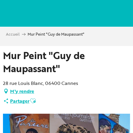
Aller
au
contenu
principal
Accueil
Mur Peint "Guy de Maupassant"
Mur Peint "Guy de
Maupassant"
28 rue Louis Blanc, 06400 Cannes
M'y rendre
Ajouter aux favoris
Partager