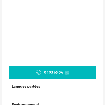
04 93 65 04
▒▒
Langues parlées
Langues parlées
Environnement
Environnement