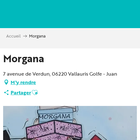
Aller
au
contenu
principal
Accueil
Morgana
Morgana
7 avenue de Verdun, 06220 Vallauris Golfe - Juan
M'y rendre
Ajouter aux favoris
Partager