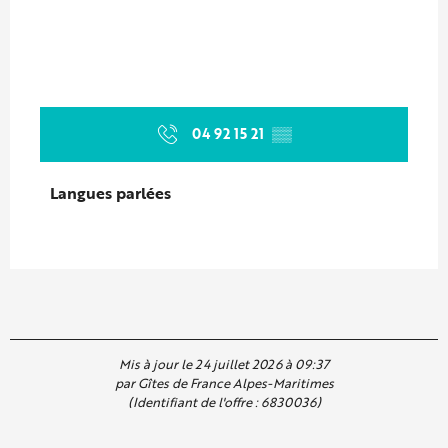
04 92 15 21
▒▒
Langues parlées
Langues parlées
Mis à jour le 24 juillet 2026 à 09:37
par Gîtes de France Alpes-Maritimes
(Identifiant de l'offre :
6830036
)