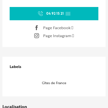
Ouverture et coordonnées
04 92 15 21
▒▒
Page Facebook
Page Instagram
Offres de prestations
Labels
Labels
Gîtes de France
Localisation