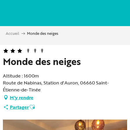
Aller
au
contenu
principal
Accueil
Monde des neiges
Monde des neiges
Altitude : 1600m
Route de Nabinas, Station d'Auron, 06660 Saint-
Étienne-de-Tinée
M'y rendre
Ajouter aux favoris
Partager