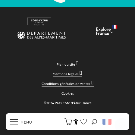
Plan du site
Mentions légales
Conditions générales de ventes
Cookies
©2024 Pass Côte d'Azur France
MENU
Recherche
Accessibilité
Voir les favoris