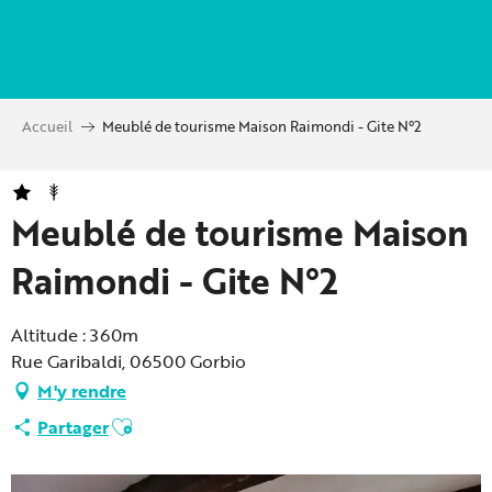
Aller
au
contenu
principal
Accueil
Meublé de tourisme Maison Raimondi - Gite N°2
Meublé de tourisme Maison
Raimondi - Gite N°2
Altitude : 360m
Rue Garibaldi, 06500 Gorbio
M'y rendre
Ajouter aux favoris
Partager