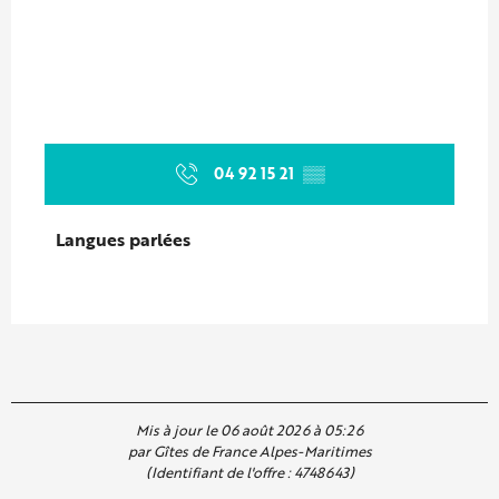
04 92 15 21
▒▒
Langues parlées
Langues parlées
Mis à jour le 06 août 2026 à 05:26
par Gîtes de France Alpes-Maritimes
(Identifiant de l'offre :
4748643
)