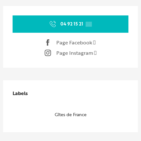
Ouverture et coordonnées
04 92 15 21
▒▒
Page Facebook
Page Instagram
Offres de prestations
Labels
Labels
Gîtes de France