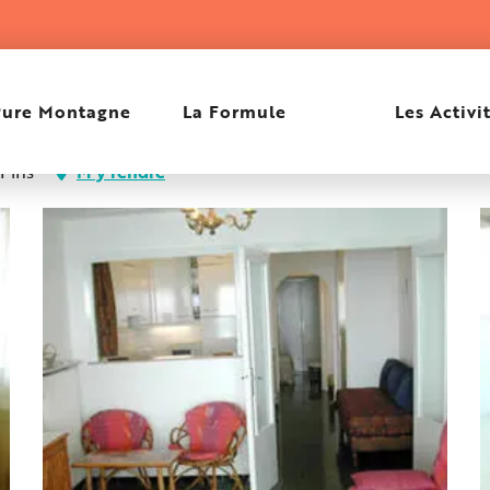
TESTA JOSIANE
Pure Montagne
La Formule
Les Activi
-Pins
M'y rendre