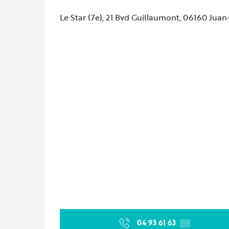
Le Star (7e), 21 Bvd Guillaumont, 06160 Juan
04 93 61 63
▒▒