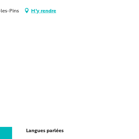
-les-Pins
M'y rendre
Langues parlées
Langues parlées