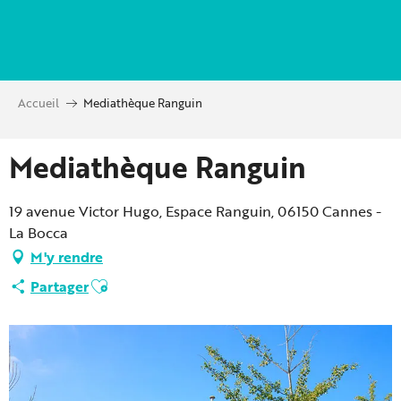
Aller
au
contenu
principal
Accueil
Mediathèque Ranguin
Mediathèque Ranguin
19 avenue Victor Hugo, Espace Ranguin, 06150 Cannes -
La Bocca
M'y rendre
Ajouter aux favoris
Partager