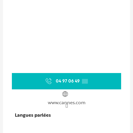
04 97 06 49
▒▒
www.cannes.com
Langues parlées
Langues parlées