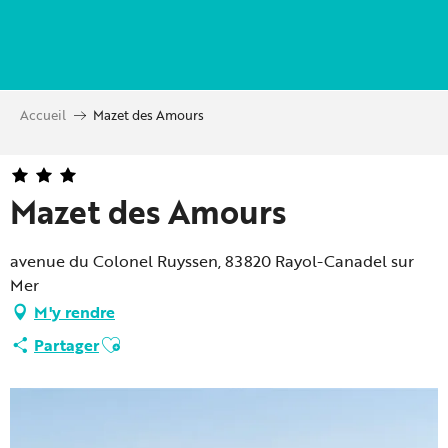
Aller
au
contenu
principal
Accueil
Mazet des Amours
Mazet des Amours
avenue du Colonel Ruyssen, 83820 Rayol-Canadel sur
Mer
M'y rendre
Ajouter aux favoris
Partager